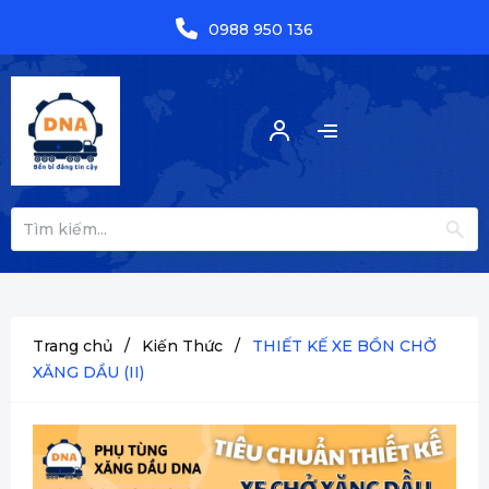
0988 950 136
Trang chủ
/
Kiến Thức
/
THIẾT KẾ XE BỒN CHỞ
XĂNG DẦU (II)