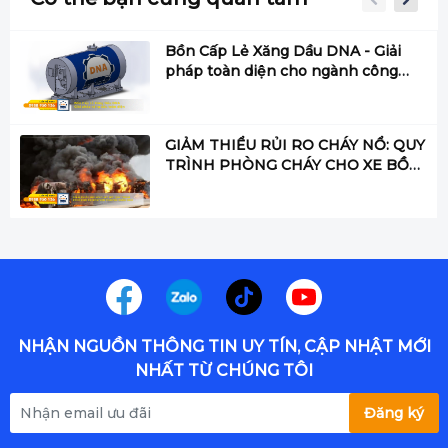
Bồn Cấp Lẻ Xăng Dầu DNA - Giải
pháp toàn diện cho ngành công
nghiệp hiện đại
GIẢM THIỂU RỦI RO CHÁY NỔ: QUY
TRÌNH PHÒNG CHÁY CHO XE BỒN
VẬN CHUYỂN XĂNG DẦU
NHẬN NGUỒN THÔNG TIN UY TÍN, CẬP NHẬT MỚI
NHẤT TỪ CHÚNG TÔI
Đăng ký