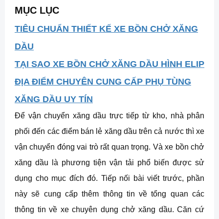
MỤC LỤC
TIÊU CHUẨN THIẾT KẾ XE BỒN CHỞ XĂNG
DẦU
TẠI SAO XE BỒN CHỞ XĂNG DẦU HÌNH ELIP
ĐỊA ĐIỂM CHUYÊN CUNG CẤP PHỤ TÙNG
XĂNG DẦU UY TÍN
Để vận chuyển xăng dầu trực tiếp từ kho, nhà phân
phối đến các điểm bán lẻ xăng dầu trên cả nước thì xe
vận chuyển đóng vai trò rất quan trọng. Và xe bồn chở
xăng dầu là phương tiện vận tải phổ biến được sử
dụng cho mục đích đó. Tiếp nối bài viết trước, phần
này sẽ cung cấp thêm thông tin về tổng quan các
thông tin về xe chuyên dụng chở xăng dầu. Căn cứ