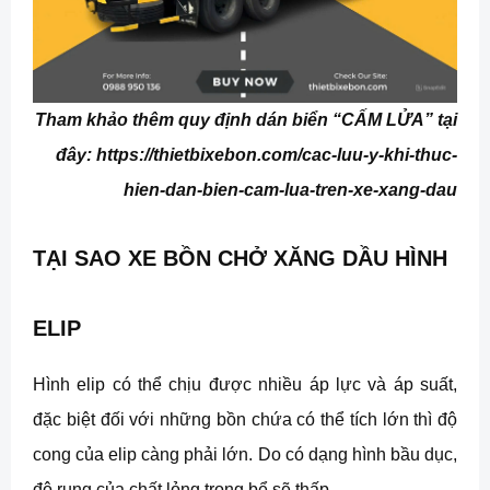
Tham khảo thêm quy định dán biển “CẤM LỬA” tại
đây: https://thietbixebon.com/cac-luu-y-khi-thuc-
hien-dan-bien-cam-lua-tren-xe-xang-dau
TẠI SAO XE BỒN CHỞ XĂNG DẦU HÌNH
ELIP
Hình elip có thể chịu được nhiều áp lực và áp suất,
đặc biệt đối với những bồn chứa có thể tích lớn thì độ
cong của elip càng phải lớn. Do có dạng hình bầu dục,
độ rung của chất lỏng trong bể sẽ thấp.