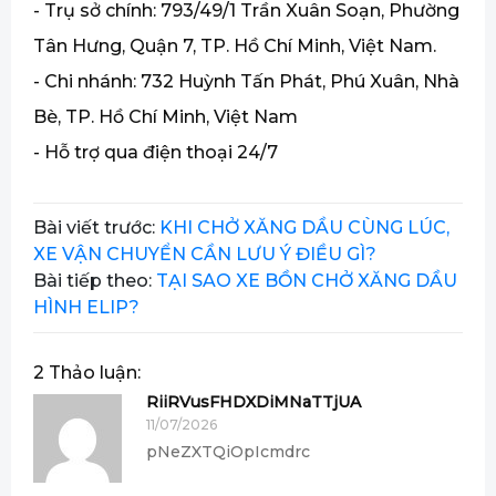
- Trụ sở chính: 793/49/1 Trần Xuân Soạn, Phường
Tân Hưng, Quận 7, TP. Hồ Chí Minh, Việt Nam.
- Chi nhánh: 732 Huỳnh Tấn Phát, Phú Xuân, Nhà
Bè, TP. Hồ Chí Minh, Việt Nam
- Hỗ trợ qua điện thoại 24/7
Bài viết trước:
KHI CHỞ XĂNG DẦU CÙNG LÚC,
XE VẬN CHUYỂN CẦN LƯU Ý ĐIỀU GÌ?
Bài tiếp theo:
TẠI SAO XE BỒN CHỞ XĂNG DẦU
HÌNH ELIP?
2 Thảo luận:
RiiRVusFHDXDiMNaTTjUA
11/07/2026
pNeZXTQiOpIcmdrc