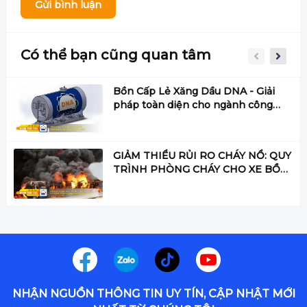
Gửi bình luận
Có thể bạn cũng quan tâm
Bồn Cấp Lẻ Xăng Dầu DNA - Giải
pháp toàn diện cho ngành công
nghiệp hiện đại
GIẢM THIỂU RỦI RO CHÁY NỔ: QUY
TRÌNH PHÒNG CHÁY CHO XE BỒN
VẬN CHUYỂN XĂNG DẦU
NHẬN NGUỒN THÔNG TIN UY TÍN, CẬP NHẬT MỚI