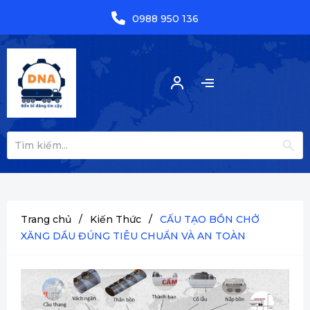
0988 950 136
Trang chủ
/
Kiến Thức
/
CẤU TẠO BỒN CHỞ
XĂNG DẦU ĐÚNG TIÊU CHUẨN VÀ AN TOÀN