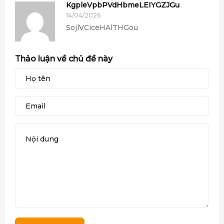
KgpleVpbPVdHbmeLEIYGZJGu
14/04/2026
SojlVCiceHAlTHGou
Thảo luận về chủ đề này