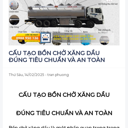
CẤU TẠO BỒN CHỞ XĂNG DẦU
ĐÚNG TIÊU CHUẨN VÀ AN TOÀN
Thứ Sáu, 14/02/2025
- tran phuong
CẤU TẠO BỒN CHỞ XĂNG DẦU
ĐÚNG TIÊU CHUẨN VÀ AN TOÀN
Bồn chở xăng dầu là một phần quan trọng trong