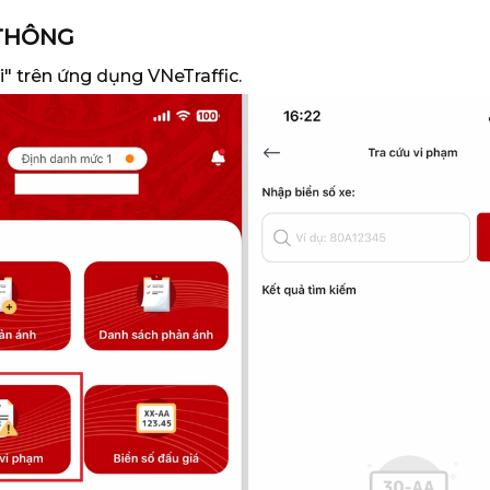
 THÔNG
i" trên ứng dụng VNeTraffic.