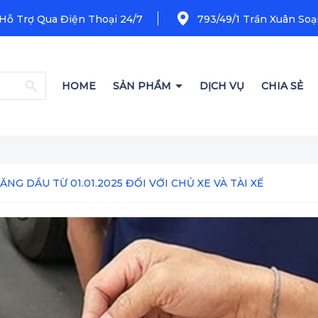
 Hỗ Trợ Qua Điện Thoại 24/7
793/49/1 Trần Xuân Soạn
HOME
SẢN PHẨM
DỊCH VỤ
CHIA SẺ
NG DẦU TỪ 01.01.2025 ĐỐI VỚI CHỦ XE VÀ TÀI XẾ