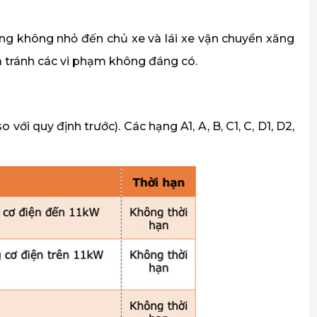
động không nhỏ đến chủ xe và lái xe vận chuyển xăng
à tránh các vi phạm không đáng có.
ới quy định trước). Các hạng A1, A, B, C1, C, D1, D2,