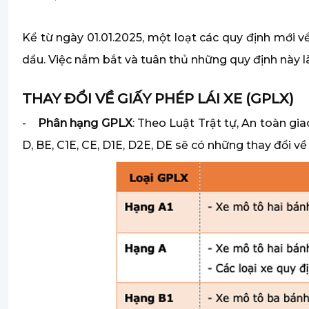
Kể từ ngày 01.01.2025, một loạt các quy định mới v
dầu. Việc nắm bắt và tuân thủ những quy định này 
THAY ĐỔI VỀ GIẤY PHÉP LÁI XE (GPLX)
-
Phân hạng GPLX
: Theo Luật Trật tự, An toàn gia
D, BE, C1E, CE, D1E, D2E, DE sẽ có những thay đổi về