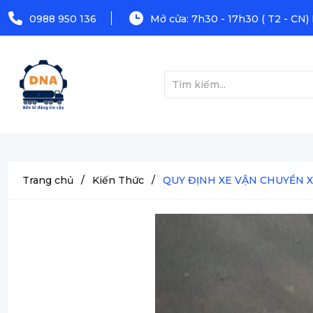
0988 950 136
Mở cửa: 7h30 - 17h30 ( T2 - CN)
Trang chủ
/
Kiến Thức
/
QUY ĐỊNH XE VẬN CHUYỂN XĂ