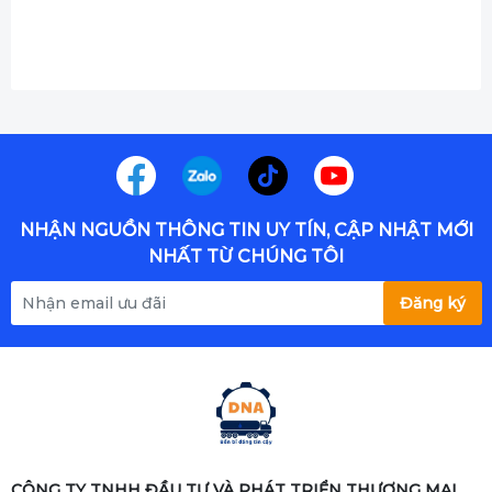
NHẬN NGUỒN THÔNG TIN UY TÍN, CẬP NHẬT MỚI
NHẤT TỪ CHÚNG TÔI
Đăng ký
CÔNG TY TNHH ĐẦU TƯ VÀ PHÁT TRIỂN THƯƠNG MẠI