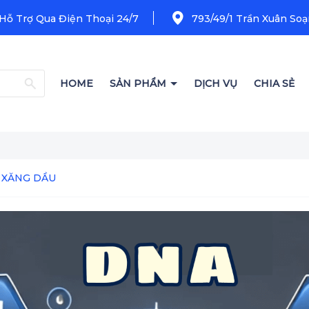
 Hỗ Trợ Qua Điện Thoại 24/7
793/49/1 Trần Xuân Soạn
HOME
SẢN PHẨM
DỊCH VỤ
CHIA SẺ
 XĂNG DẦU