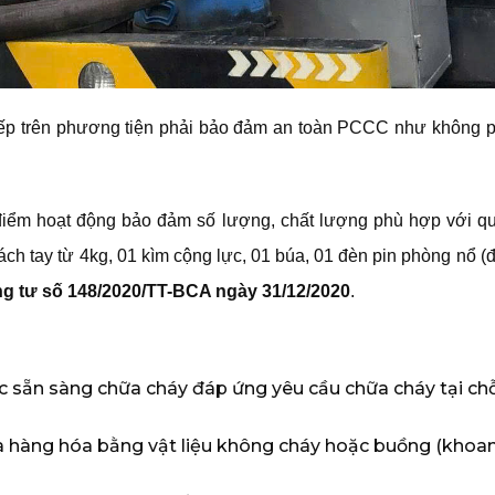
ắp xếp trên phương tiện phải bảo đảm an toàn PCCC như không p
 điểm hoạt động bảo đảm số lượng, chất lượng phù hợp với q
ách tay từ 4kg, 01 kìm cộng lực, 01 búa, 01 đèn pin phòng nổ (đối
ng tư số 148/2020/TT-BCA ngày 31/12/2020
.
 sẵn sàng chữa cháy đáp ứng yêu cầu chữa cháy tại chỗ
ứa hàng hóa bằng vật liệu không cháy hoặc buồng (kho