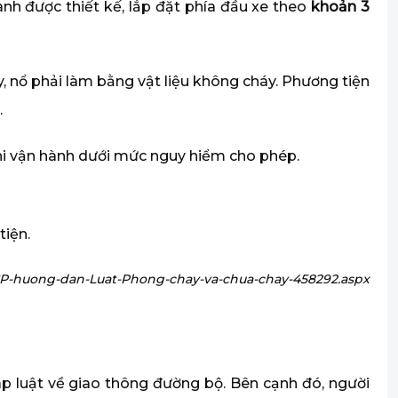
h được thiết kế, lắp đặt phía đầu xe theo
khoản 3
 nổ phải làm bằng vật liệu không cháy. Phương tiện
.
c khi vận hành dưới mức nguy hiểm cho phép.
tiện.
-CP-huong-dan-Luat-Phong-chay-va-chua-chay-458292.aspx
áp luật về giao thông đường bộ. Bên cạnh đó, người