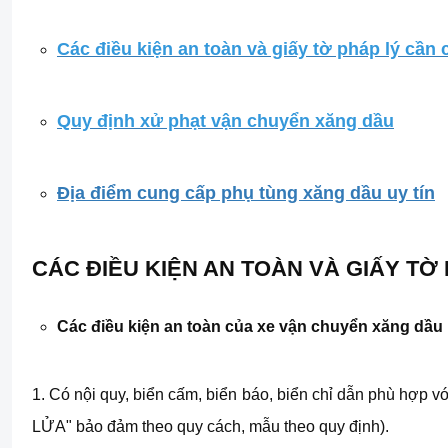
Các điều kiện an toàn và giấy tờ pháp lý cần 
Quy định xử ph
ạt vận chuyển xăng dầu
Địa điểm cung cấp phụ tùng xăng dầu uy tín
CÁC ĐIỀU KIỆN AN TOÀN VÀ GIẤY TỜ
Các điều kiện an toàn của xe vận chuyển xăng dầu
1. Có nội quy, biển cấm, biển báo, biển chỉ dẫn phù hợp
LỬA" bảo đảm theo quy cách, mẫu theo quy định).