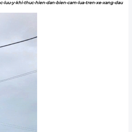
/cac-luu-y-khi-thuc-hien-dan-bien-cam-lua-tren-xe-xang-dau