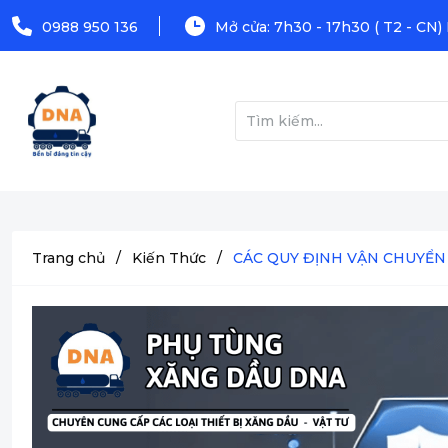
0988 950 136
Mở cửa: 7h30 - 17h30 ( T2 - CN)
Trang chủ
/
Kiến Thức
/
CÁC QUY ĐỊNH VẬN CHUYỂN