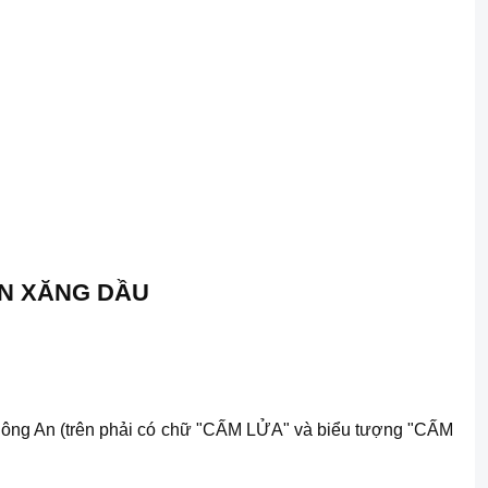
ỂN XĂNG DẦU
ộ Công An (trên phải có chữ "CẤM LỬA" và biểu tượng "CẤM