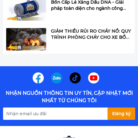
Bồn Cấp Lẻ Xăng Dầu DNA - Giải
pháp toàn diện cho ngành công
nghiệp hiện đại
GIẢM THIỂU RỦI RO CHÁY NỔ: QUY
TRÌNH PHÒNG CHÁY CHO XE BỒN
VẬN CHUYỂN XĂNG DẦU
NHẬN NGUỒN THÔNG TIN UY TÍN, CẬP NHẬT MỚI
NHẤT TỪ CHÚNG TÔI
Đăng ký