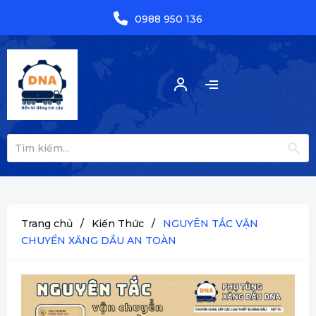
0988 950 136
Trang chủ
/
Kiến Thức
/
NGUYÊN TẮC VẬN
CHUYỂN XĂNG DẦU AN TOÀN