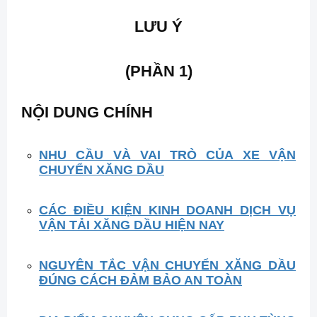
LƯU Ý
(PHẦN 1)
NỘI DUNG CHÍNH
NHU CẦU VÀ VAI TRÒ CỦA XE VẬN
CHUYỂN XĂNG DẦU
CÁC ĐIỀU KIỆN KINH DOANH DỊCH VỤ
VẬN TẢI XĂNG DẦU HIỆN NAY
NGUYÊN TẮC VẬN CHUYỂN XĂNG DẦU
ĐÚNG CÁCH ĐẢM BẢO AN TOÀN