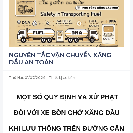
NGUYÊN TẮC VẬN CHUYỂN XĂNG
DẦU AN TOÀN
Thứ Hai, 01/07/2024
- Thiết bị xe bồn
MỘT SỐ QUY ĐỊNH VÀ XỬ PHẠT
ĐỐI VỚI XE BỒN CHỞ XĂNG DẦU
KHI LƯU THÔNG TRÊN ĐƯỜNG CẦN