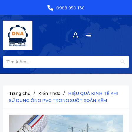
0988 950 136
Trang chủ
/
Kiến Thức
/
HIỆU QUẢ KINH TẾ KHI
SỬ DỤNG ỐNG PVC TRONG SUỐT XOẮN KẼM