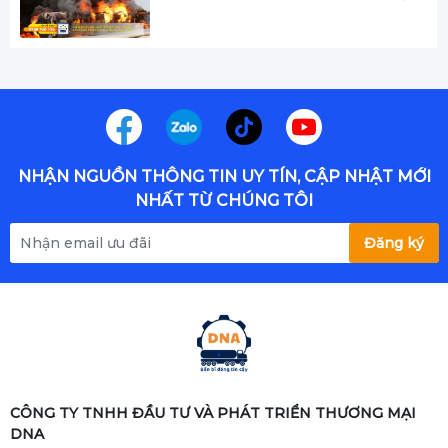
VẬN CHUYỂN XĂNG DẦU
NHẬN NGUỒN THÔNG TIN UY TÍN, CẬP NHẬT MỚI
NHẤT TỪ CHÚNG TÔI
Đăng ký
CÔNG TY TNHH ĐẦU TƯ VÀ PHÁT TRIỂN THƯƠNG MẠI
DNA