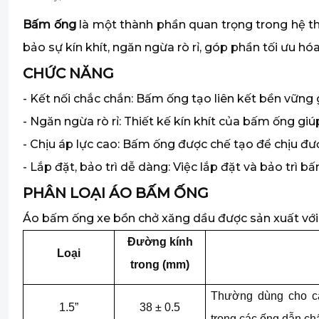
Bấm ống
là một thành phần quan trọng trong hệ t
bảo sự kín khít, ngăn ngừa rò rỉ, góp phần tối ưu h
C
HỨC NĂNG
- Kết nối chắc chắn: Bấm ống tạo liên kết bền vững
- Ngăn ngừa rò rỉ: Thiết kế kín khít của bấm ống g
- Chịu áp lực cao: Bấm ống được chế tạo để chịu đư
- Lắp đặt, bảo trì dễ dàng: Việc lắp đặt và bảo trì b
PHÂN LOẠI ÁO BẤM ỐNG
Áo bấm ống xe bồn chở xăng dầu được sản xuất với 
Đường kính
Loại
trong (mm)
Thường dùng cho cá
1.5”
38 ± 0.5
trong các ống dẫn ch