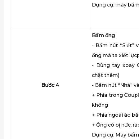
Dụng cụ
: máy bấm
Bấm ống
- Bấm nút “Siết” 
ống mà ta xiết lực
- Dùng tay xoay C
chặt thêm)
Bước 4
- Bấm nút “Nhả” và
+ Phía trong Coupl
không
+ Phía ngoài áo b
+ Ống có bị nức, r
Dụng cụ
: Máy bấm