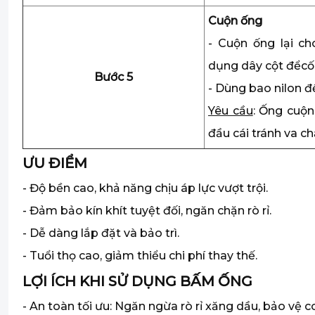
Cuộn ống
- Cuộn ống lại c
dụng dây cột đểcố
Bước 5
- Dùng bao nilon 
Yêu cầu
: Ống cuộn
đầu cái tránh va c
ƯU ĐIỂM
- Độ bền cao, khả năng chịu áp lực vượt trội.
- Đảm bảo kín khít tuyệt đối, ngăn chặn rò rỉ.
- Dễ dàng lắp đặt và bảo trì.
- Tuổi thọ cao, giảm thiểu chi phí thay thế.
LỢI ÍCH KHI SỬ DỤNG BẤM ỐNG
- An toàn tối ưu: Ngăn ngừa rò rỉ xăng dầu, bảo vệ 