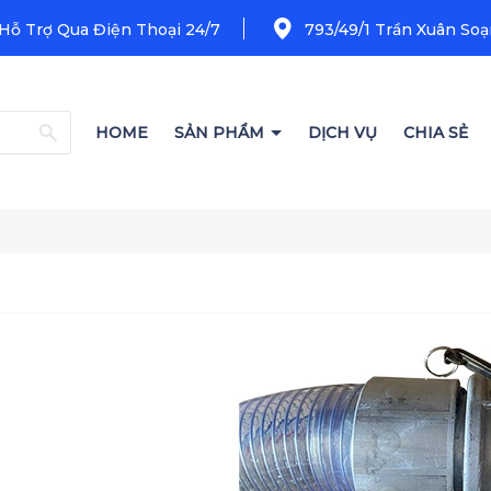
 Hỗ Trợ Qua Điện Thoại 24/7
793/49/1 Trần Xuân Soạn
HOME
SẢN PHẨM
DỊCH VỤ
CHIA SẺ