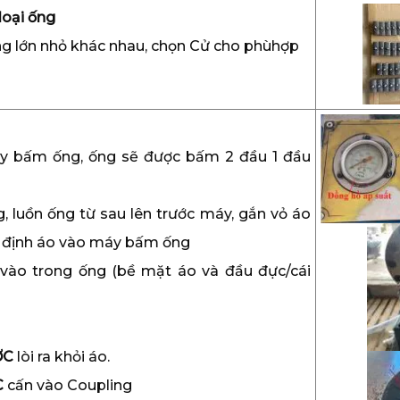
loại ống
ng lớn nhỏ khác nhau, chọn Cử cho phùhợp
y bấm ống, ống sẽ được bấm 2 đầu 1 đầu
 luồn ống từ sau lên trước máy, gắn vỏ áo
ố định áo vào máy bấm ống
i vào trong ống (bề mặt áo và đầu đực/cái
ỢC
lòi ra khỏi áo.
C
cấn vào Coupling