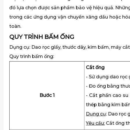
đó lựa chọn được sản phẩm bảo vệ hiệu quả. Những 
trong các ứng dụng vận chuyển xăng dầu hoặc hóa 
toàn.
QUY TRÌNH BẤM ỐNG
Dụng cụ: Dao rọc giấy, thước dây, kim bấm, máy c
Quy trình bấm ống:
Cắt ống
- Sử dụng dao rọc
- Đo ống bằng thướ
Bước 1
- Cắt phần cao su
thép bằng kìm bấ
Dụng cụ
: Dao rọc 
Yêu cầu:
Cắt ống th