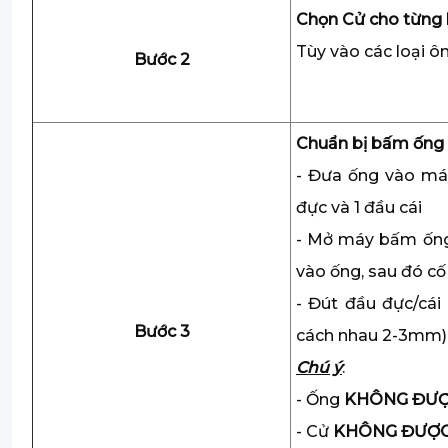
Chọn Cử cho từng 
Tùy vào các loại ô
Bước 2
Chuẩn bị bấm ống
- Đưa ống vào má
đực và 1 đầu cái
- Mở máy bấm ống,
vào ống, sau đó c
- Đút đầu đực/cá
Bước 3
cách nhau 2-3mm)
Chú ý
:
- Ống
KHÔNG ĐƯ
- Cử
KHÔNG ĐƯỢ