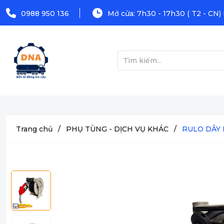
0988 950 136
Mở cửa: 7h30 - 17h30 ( T2 - CN)
Trang chủ
/
PHỤ TÙNG - DỊCH VỤ KHÁC
/
RULO DÂY