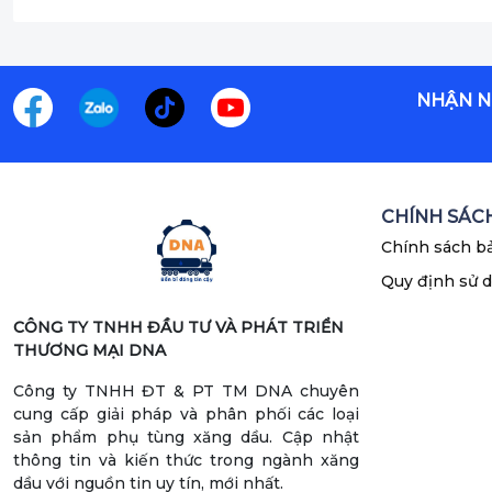
làm việc.
- Dễ dàng lắp đặt:
Kết cấu đơn giản, dễ dàng lắp đặt
NHẬN N
- Linh hoạt:
Nhiều loại rulo được trang bị tấm đỡ quay
sử dụng.
Quý khách cần thông tin thêm về Rulo dây bơm hay
CHÍNH SÁC
lượng cao xin liên hệ:
Chính sách b
Quy định sử 
CÔNG TY TNHH ĐẦU TƯ VÀ PHÁT TRIỂN
THƯƠNG MẠI DNA
Công ty TNHH ĐT & PT TM DNA chuyên
cung cấp giải pháp và phân phối các loại
sản phẩm phụ tùng xăng dầu. Cập nhật
thông tin và kiến thức trong ngành xăng
dầu với nguồn tin uy tín, mới nhất.