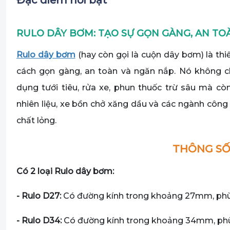
Đặc điểm nổi bật
RULO DÂY BƠM: TẠO SỰ GỌN GÀNG, AN TO
Rulo dây bơm
(hay còn gọi là cuộn dây bơm) là th
cách gọn gàng, an toàn và ngăn nắp. Nó không 
dụng tưới tiêu, rửa xe, phun thuốc trừ sâu mà c
nhiên liệu, xe bồn chở xăng dầu và các ngành công
chất lỏng.
THÔNG SỐ
Có 2 loại Rulo dây bơm:
- Rulo D27:
Có đường kính trong khoảng 27mm, phù 
- Rulo D34:
Có đường kính trong khoảng 34mm, phù 