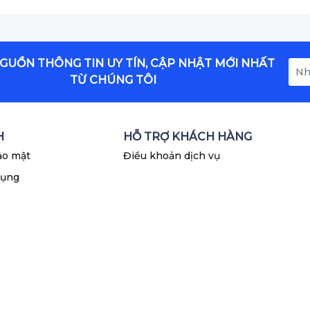
 và sử dụng.
GUỒN THÔNG TIN UY TÍN, CẬP NHẬT MỚI NHẤT
 và tay vịn có thể điều chỉnh, tăng tính linh hoạt khi
TỪ CHÚNG TÔI
 sản phẩm phụ tùng xăng dầu chính hãng, chất
H
HỖ TRỢ KHÁCH HÀNG
ảo mật
Điều khoản dịch vụ
dụng