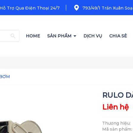
 Hỗ Trợ Qua Điện Thoại 24/7
793/49/1 Trần Xuân Soạn
HOME
SẢN PHẨM
DỊCH VỤ
CHIA SẺ
 BƠM
RULO D
Liên hệ
Thương hiệu:
Mã sản phẩm