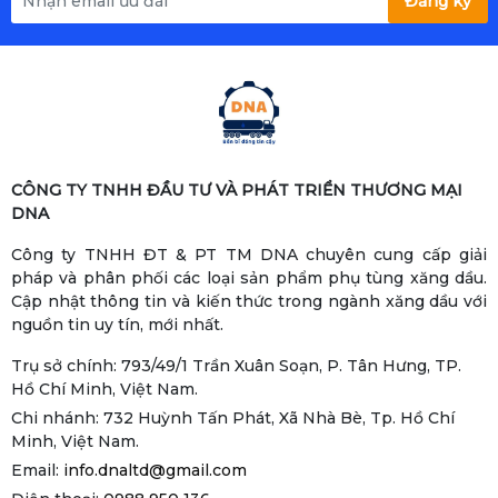
Đăng ký
được thiết kế với các tính năng an toàn, giảm
thiểu rủi ro trong quá trình sử dụng. Đồng thời,
thiết bị vận hành êm ái, tiết kiệm năng lượng và
thân thiện với môi trường.
- Nâng cao hiệu quả hoạt động: Giảm thời gian
CÔNG TY TNHH ĐẦU TƯ VÀ PHÁT TRIỂN THƯƠNG MẠI
DNA
và công sức trong việc tiếp nhiên liệu.
Công ty TNHH ĐT & PT TM DNA chuyên cung cấp giải
- Tiết kiệm chi phí: Kiểm soát chính xác lượng
pháp và phân phối các loại sản phẩm phụ tùng xăng dầu.
Cập nhật thông tin và kiến thức trong ngành xăng dầu với
nhiên liệu, giảm thiểu lãng phí và thất thoát.
nguồn tin uy tín, mới nhất.
Trụ sở chính: 793/49/1 Trần Xuân Soạn, P. Tân Hưng, TP.
- Đảm bảo an toàn: Vận hành an toàn, giảm
Hồ Chí Minh, Việt Nam.
thiểu rủi ro cháy nổ.
Chi nhánh: 732 Huỳnh Tấn Phát, Xã Nhà Bè, Tp. Hồ Chí
Minh, Việt Nam.
- Quản lý dễ dàng: Theo dõi và kiểm soát lượng
Email:
info.dnaltd@gmail.com
nhiên liệu tiêu thụ một cách thuận tiện.