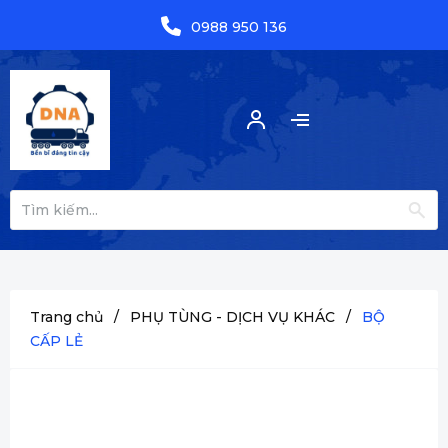
0988 950 136
Trang chủ
/
PHỤ TÙNG - DỊCH VỤ KHÁC
/
BỘ
CẤP LẺ