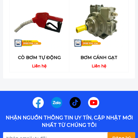
liệu cao cấp, có khả năng chống ăn mòn, chịu
được tác động từ môi trường khắc nghiệt, đảm
bảo hoạt động ổn định và tuổi thọ lâu dài.
- Tích hợp công nghệ tiên tiến, hiệu suất hoạt
động cao: Bộ cấp lẻ được trang bị công nghệ
bơm hiện đại, giúp tối ưu hóa lưu lượng và áp
CÒ BƠM TỰ ĐỘNG
BƠM CÁNH GẠT
Liên hệ
Liên hệ
suất bơm, đảm bảo quá trình cấp nhiên liệu diễn
ra nhanh chóng và an toàn.
- Hệ thống đo lường chính xác, kiểm soát hiệu
quả: Bộ đếm điện tử tích hợp cho phép đo lường
chính xác lượng nhiên liệu đã bơm, giúp kiểm
NHẬN NGUỒN THÔNG TIN UY TÍN, CẬP NHẬT MỚI
soát chi phí và ngăn ngừa thất thoát.
NHẤT TỪ CHÚNG TÔI
- An toàn và thân thiện với môi trường: Bộ cấp lẻ