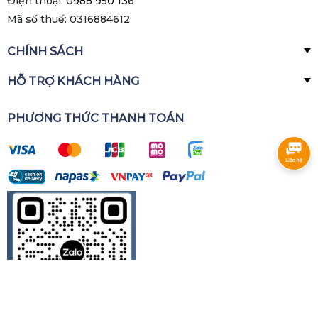
Điện thoại:
0988 950 136
Mã số thuế: 0316884612
- Tăng tính chuyên nghiệp: Nâng cao hình ảnh
CHÍNH SÁCH
và uy tín cho doanh nghiệp.
HỖ TRỢ KHÁCH HÀNG
ỨNG DỤNG
PHƯƠNG THỨC THANH TOÁN
Bộ cấp lẻ xăng dầu được ứng dụng rộng rãi
trong các lĩnh vực:
- Giao thông vận tải: Cấp nhiên liệu cho xe tải, xe
bồn, tàu thuyền,...
- Nông nghiệp: Tiếp nhiên liệu cho máy cày, máy
gặt, máy bơm nước,...
- Xây dựng: Cung cấp nhiên liệu cho máy xúc,
máy ủi, máy phát điện,...