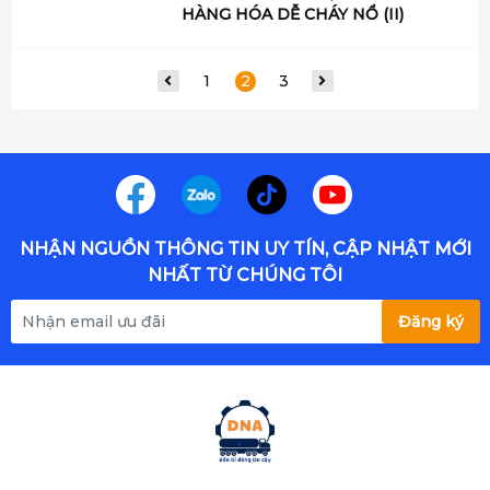
CẤP GIẤY PHÉP VẬN CHUYỂN
HÀNG HÓA DỄ CHÁY NỔ (II)
1
2
3
NHẬN NGUỒN THÔNG TIN UY TÍN, CẬP NHẬT MỚI
NHẤT TỪ CHÚNG TÔI
Đăng ký