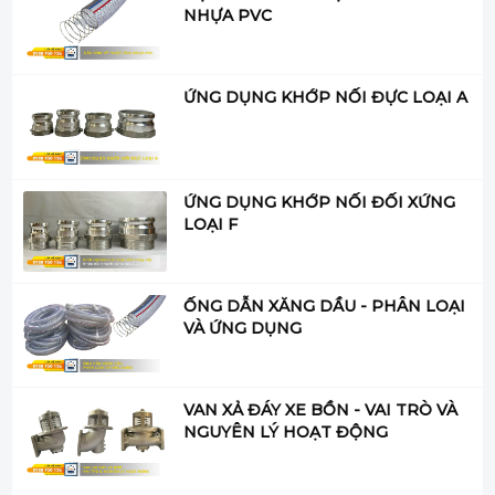
NHỰA PVC
ỨNG DỤNG KHỚP NỐI ĐỰC LOẠI A
ỨNG DỤNG KHỚP NỐI ĐỐI XỨNG
LOẠI F
ỐNG DẪN XĂNG DẦU - PHÂN LOẠI
VÀ ỨNG DỤNG
VAN XẢ ĐÁY XE BỒN - VAI TRÒ VÀ
NGUYÊN LÝ HOẠT ĐỘNG