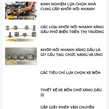
KINH NGHIỆM LỰA CHỌN NHÀ
CUNG CẤP KHỚP NỐI NHANH
XĂNG DẦU UY TÍN
CÁC LOẠI KHỚP NỐI NHANH XĂNG
DẦU PHỔ BIẾN TRÊN THỊ TRƯỜNG
KHỚP NỐI NHANH XĂNG DẦU LÀ
GÌ? CẤU TẠO, CHỨC NĂNG VÀ ỨNG
DỤNG
CÁC TIÊU CHÍ LỰA CHỌN XE BỒN
THIẾT KẾ XE BỒN CHỞ XĂNG DẦU
(I)