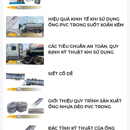
HIỆU QUẢ KINH TẾ KHI SỬ DỤNG
ỐNG PVC TRONG SUỐT XOẮN KẼM
CÁC TIÊU CHUẨN AN TOÀN, QUY
ĐỊNH KỸ THUẬT KHI SỬ DỤNG
ỐNG PVC TRONG SUỐT ĐỂ DẪN
XĂNG DẦU.
SIẾT CỔ DÊ
GIỚI THIỆU QUY TRÌNH SẢN XUẤT
ỐNG NHỰA DẺO PVC TRONG
SUỐT XOẮN KẼM
ĐẶC TÍNH KỸ THUẬT CỦA ỐNG